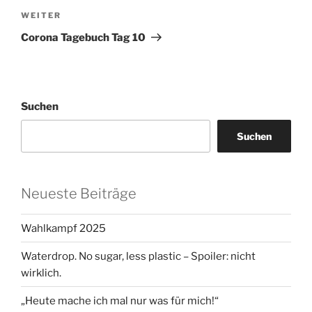
Nächster
WEITER
Beitrag
Corona Tagebuch Tag 10
Suchen
Suchen
Neueste Beiträge
Wahlkampf 2025
Waterdrop. No sugar, less plastic – Spoiler: nicht
wirklich.
„Heute mache ich mal nur was für mich!“