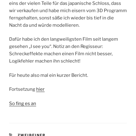
eins der vielen Teile für das japanische Schloss, dass
wir verkaufen und habe mich eisern vom 3D Programm
ferngehalten, sonst säße ich wieder bis tief in die
Nacht da und würde modellieren.
Dafür habe ich den langweiligsten Film seit langem
gesehen „I see you“. Notiz an den Regisseur:
Schreckeffekte machen einen Film nicht besser,
Logikfehler machen ihn schlecht!
Für heute also mal ein kurzer Bericht.
Fortsetzung
hier
So fing es an
KATEGORIEN
ZWEIBEINER