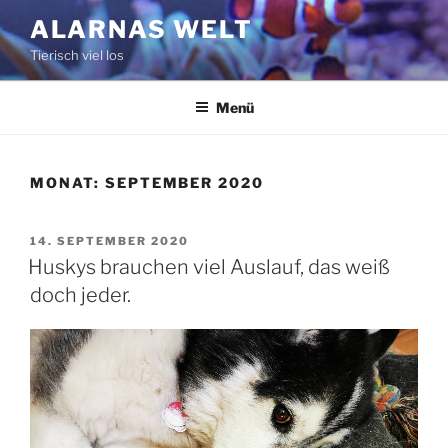
Zum
ALARNAS WELT
Inhalt
Tierisch viel los
springen
Menü
MONAT:
SEPTEMBER 2020
VERÖFFENTLICHT
14. SEPTEMBER 2020
AM
Huskys brauchen viel Auslauf, das weiß
doch jeder.