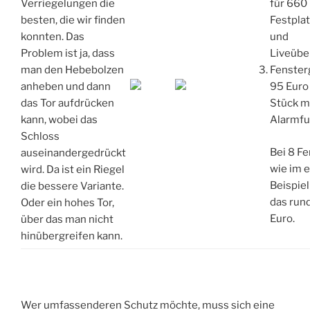
Verriegelungen die
für 660
besten, die wir finden
Festplat
konnten. Das
und
Problem ist ja, dass
Liveüb
man den Hebebolzen
Fensterg
anheben und dann
95 Euro
das Tor aufdrücken
Stück m
kann, wobei das
Alarmfu
Schloss
Bei 8 F
auseinandergedrückt
wie im 
wird. Da ist ein Riegel
Beispie
die bessere Variante.
das run
Oder ein hohes Tor,
Euro.
über das man nicht
hinübergreifen kann.
Wer umfassenderen Schutz möchte, muss sich eine