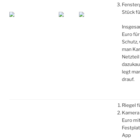
Fensterg
Stück fü
Insgesa
Euro für
Schutz,
man Kar
Netzteil
dazukau
legt ma
drauf.
Riegel f
Kamera 
Euro mi
Festpla
App