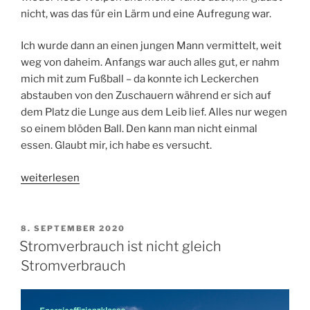
nicht, was das für ein Lärm und eine Aufregung war.
Ich wurde dann an einen jungen Mann vermittelt, weit
weg von daheim. Anfangs war auch alles gut, er nahm
mich mit zum Fußball – da konnte ich Leckerchen
abstauben von den Zuschauern während er sich auf
dem Platz die Lunge aus dem Leib lief. Alles nur wegen
so einem blöden Ball. Den kann man nicht einmal
essen. Glaubt mir, ich habe es versucht.
„Huskys
weiterlesen
brauchen
viel
Auslauf,
VERÖFFENTLICHT
8. SEPTEMBER 2020
AM
das
Stromverbrauch ist nicht gleich
weiß
Stromverbrauch
doch
jeder.“