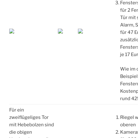
Fenster
für 2 Fen
Tür mit 
Alarm, S
für 47 E
zusätzli
Fenster
je 17 Eu
Wie im 
Beispiel
Fenster
Kostenp
rund 42
Für ein
zweiflügeliges Tor
Riegel w
mit Hebebolzen sind
oberen
die obigen
Kamera