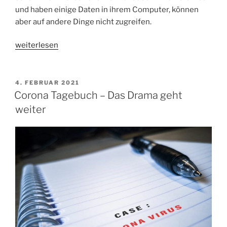
und haben einige Daten in ihrem Computer, können
aber auf andere Dinge nicht zugreifen.
„Corona
weiterlesen
Tagebuch
–
Das
VERÖFFENTLICHT
4. FEBRUAR 2021
AM
Drama
Corona Tagebuch – Das Drama geht
Teil
weiter
2“