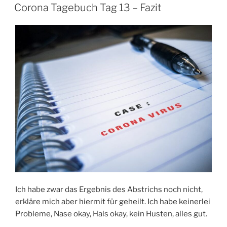
AM
Drama
Corona Tagebuch Tag 13 – Fazit
geht
weiter“
Ich habe zwar das Ergebnis des Abstrichs noch nicht,
erkläre mich aber hiermit für geheilt. Ich habe keinerlei
Probleme, Nase okay, Hals okay, kein Husten, alles gut.