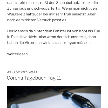
dann steht man da, reißt den Schnabel auf, streckt die
Zunge raus und schwups, fertig. Wenn man nicht den
Würgereiz hätte, der bei mir sehr früh einsetzt. Aber
nach dem dritten Versuch passt es.
Der Mensch da hinter dem Fenster ist von Kopf bis Fuß
in Plastik verklebt, also wenn der sich ansteckt, dann
haben die Viren sich wirklich anstrengen müssen.
„Corona
weiterlesen
Tagebuch
Tag
12“
VERÖFFENTLICHT
29. JANUAR 2021
AM
Corona Tagebuch Tag 11