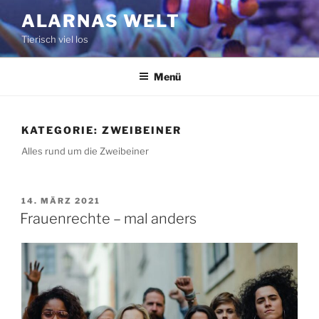
Zum
ALARNAS WELT
Inhalt
Tierisch viel los
springen
Menü
KATEGORIE:
ZWEIBEINER
Alles rund um die Zweibeiner
VERÖFFENTLICHT
14. MÄRZ 2021
AM
Frauenrechte – mal anders