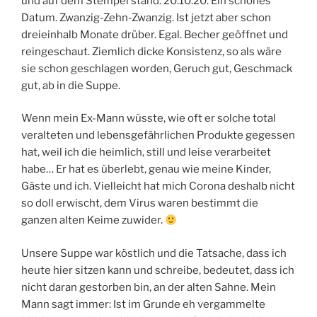
und auf dem Stempel stand: 20.10.20. Ein schönes
Datum. Zwanzig-Zehn-Zwanzig. Ist jetzt aber schon
dreieinhalb Monate drüber. Egal. Becher geöffnet und
reingeschaut. Ziemlich dicke Konsistenz, so als wäre
sie schon geschlagen worden, Geruch gut, Geschmack
gut, ab in die Suppe.
Wenn mein Ex-Mann wüsste, wie oft er solche total
veralteten und lebensgefährlichen Produkte gegessen
hat, weil ich die heimlich, still und leise verarbeitet
habe… Er hat es überlebt, genau wie meine Kinder,
Gäste und ich. Vielleicht hat mich Corona deshalb nicht
so doll erwischt, dem Virus waren bestimmt die
ganzen alten Keime zuwider.
Unsere Suppe war köstlich und die Tatsache, dass ich
heute hier sitzen kann und schreibe, bedeutet, dass ich
nicht daran gestorben bin, an der alten Sahne. Mein
Mann sagt immer: Ist im Grunde eh vergammelte