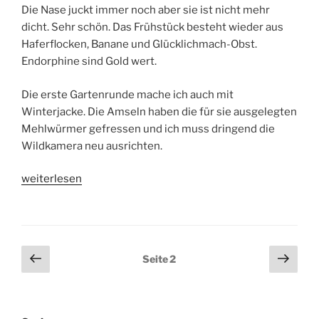
Die Nase juckt immer noch aber sie ist nicht mehr
dicht. Sehr schön. Das Frühstück besteht wieder aus
Haferflocken, Banane und Glücklichmach-Obst.
Endorphine sind Gold wert.
Die erste Gartenrunde mache ich auch mit
Winterjacke. Die Amseln haben die für sie ausgelegten
Mehlwürmer gefressen und ich muss dringend die
Wildkamera neu ausrichten.
„Corona
weiterlesen
Tagebuch
Tag
8“
Seitennummerierung
Vorherige
Näch
Seite
2
Seite
Seit
der
Beiträge