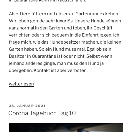
in Quarantäne kann man ausschlafen.
Also Tiere füttern und die erste Gartenrunde drehen.
Wir leben gerade sehr luxuriös. Unsere Hunde können
ganz normal in den Garten und toben, ihr Geschäft
verrichten oder sich bequem in die Einfahrt legen. Ich
frage mich, wie das Hundebesitzer machen, die keinen
Garten haben. So ein Hund muss mal. Egal ob sein
Besitzer in Quarantäne ist oder nicht. Selbst wenn
jemand anderes ginge, man muss den Hund ja
übergeben. Kontakt ist aber verboten.
„Corona
weiterlesen
Tagebuch
Tag
11“
VERÖFFENTLICHT
28. JANUAR 2021
AM
Corona Tagebuch Tag 10