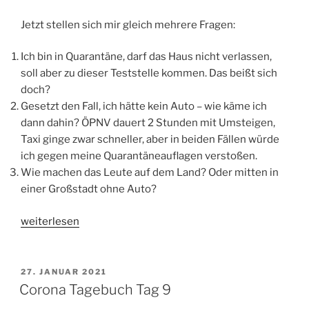
Jetzt stellen sich mir gleich mehrere Fragen:
Ich bin in Quarantäne, darf das Haus nicht verlassen,
soll aber zu dieser Teststelle kommen. Das beißt sich
doch?
Gesetzt den Fall, ich hätte kein Auto – wie käme ich
dann dahin? ÖPNV dauert 2 Stunden mit Umsteigen,
Taxi ginge zwar schneller, aber in beiden Fällen würde
ich gegen meine Quarantäneauflagen verstoßen.
Wie machen das Leute auf dem Land? Oder mitten in
einer Großstadt ohne Auto?
„Corona
weiterlesen
Tagebuch
Tag
10“
VERÖFFENTLICHT
27. JANUAR 2021
AM
Corona Tagebuch Tag 9