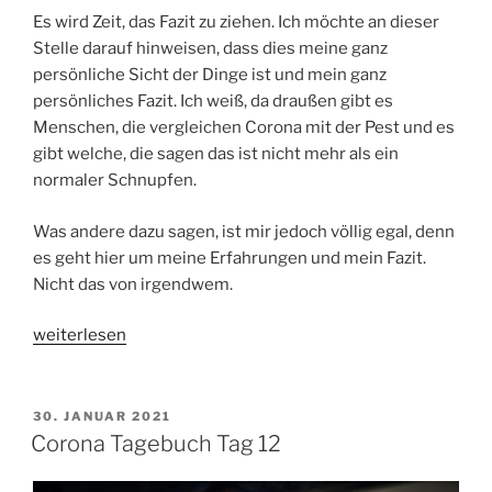
Es wird Zeit, das Fazit zu ziehen. Ich möchte an dieser
Stelle darauf hinweisen, dass dies meine ganz
persönliche Sicht der Dinge ist und mein ganz
persönliches Fazit. Ich weiß, da draußen gibt es
Menschen, die vergleichen Corona mit der Pest und es
gibt welche, die sagen das ist nicht mehr als ein
normaler Schnupfen.
Was andere dazu sagen, ist mir jedoch völlig egal, denn
es geht hier um meine Erfahrungen und mein Fazit.
Nicht das von irgendwem.
„Corona
weiterlesen
Tagebuch
Tag
13
VERÖFFENTLICHT
30. JANUAR 2021
AM
–
Corona Tagebuch Tag 12
Fazit“