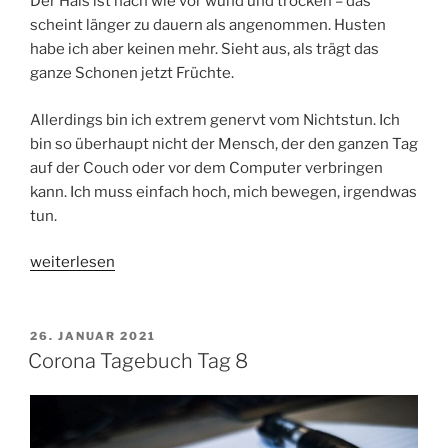
Der Hals ist nach wie vor wund und trocken – das
scheint länger zu dauern als angenommen. Husten
habe ich aber keinen mehr. Sieht aus, als trägt das
ganze Schonen jetzt Früchte.
Allerdings bin ich extrem genervt vom Nichtstun. Ich
bin so überhaupt nicht der Mensch, der den ganzen Tag
auf der Couch oder vor dem Computer verbringen
kann. Ich muss einfach hoch, mich bewegen, irgendwas
tun.
„Corona
weiterlesen
Tagebuch
Tag
9“
VERÖFFENTLICHT
26. JANUAR 2021
AM
Corona Tagebuch Tag 8