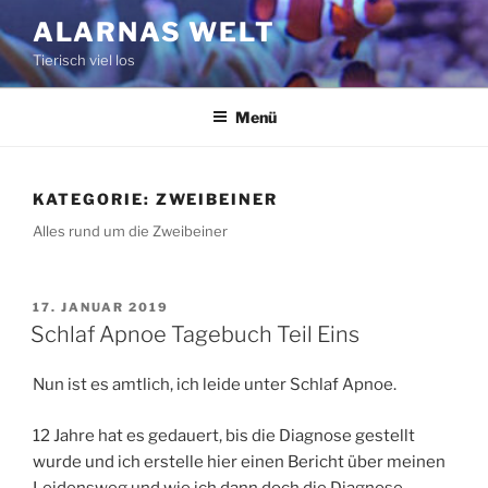
Zum
ALARNAS WELT
Inhalt
Tierisch viel los
springen
Menü
KATEGORIE:
ZWEIBEINER
Alles rund um die Zweibeiner
VERÖFFENTLICHT
17. JANUAR 2019
AM
Schlaf Apnoe Tagebuch Teil Eins
Nun ist es amtlich, ich leide unter Schlaf Apnoe.
12 Jahre hat es gedauert, bis die Diagnose gestellt
wurde und ich erstelle hier einen Bericht über meinen
Leidensweg und wie ich dann doch die Diagnose