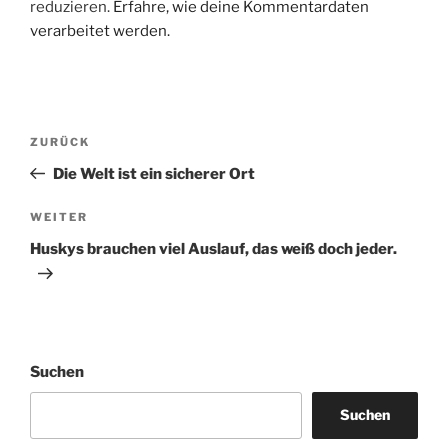
reduzieren.
Erfahre, wie deine Kommentardaten
verarbeitet werden.
Beitragsnavigation
Vorheriger
ZURÜCK
Beitrag
Die Welt ist ein sicherer Ort
Nächster
WEITER
Beitrag
Huskys brauchen viel Auslauf, das weiß doch jeder.
Suchen
Suchen