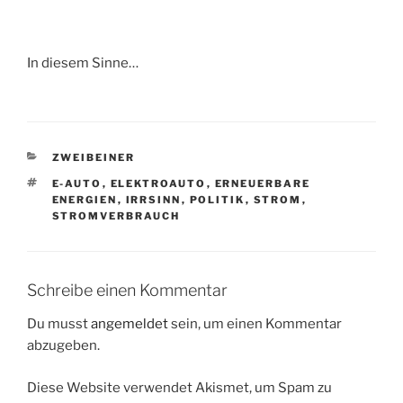
In diesem Sinne…
KATEGORIEN
ZWEIBEINER
SCHLAGWÖRTER
E-AUTO
,
ELEKTROAUTO
,
ERNEUERBARE
ENERGIEN
,
IRRSINN
,
POLITIK
,
STROM
,
STROMVERBRAUCH
Schreibe einen Kommentar
Du musst
angemeldet
sein, um einen Kommentar
abzugeben.
Diese Website verwendet Akismet, um Spam zu