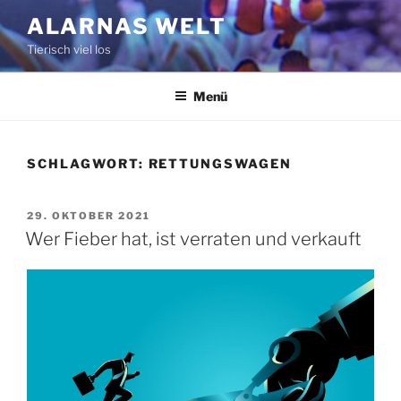
Zum
ALARNAS WELT
Inhalt
Tierisch viel los
springen
Menü
SCHLAGWORT:
RETTUNGSWAGEN
VERÖFFENTLICHT
29. OKTOBER 2021
AM
Wer Fieber hat, ist verraten und verkauft