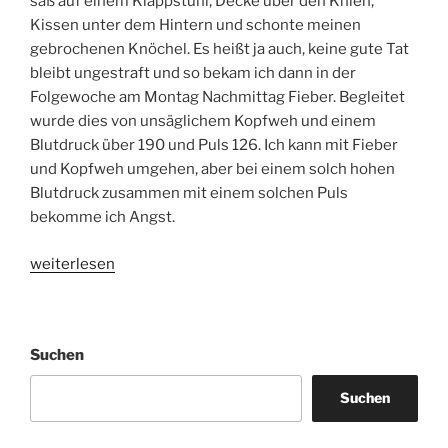
saß auf einem Klappstuhl, Decke über den Knien,
Kissen unter dem Hintern und schonte meinen
gebrochenen Knöchel. Es heißt ja auch, keine gute Tat
bleibt ungestraft und so bekam ich dann in der
Folgewoche am Montag Nachmittag Fieber. Begleitet
wurde dies von unsäglichem Kopfweh und einem
Blutdruck über 190 und Puls 126. Ich kann mit Fieber
und Kopfweh umgehen, aber bei einem solch hohen
Blutdruck zusammen mit einem solchen Puls
bekomme ich Angst.
„Wer
weiterlesen
Fieber
hat,
ist
Suchen
verraten
und
Suchen
verkauft“