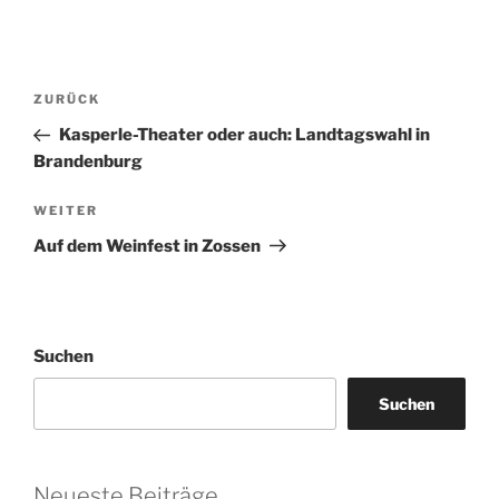
Beitragsnavigation
Vorheriger
ZURÜCK
Beitrag
Kasperle-Theater oder auch: Landtagswahl in
Brandenburg
Nächster
WEITER
Beitrag
Auf dem Weinfest in Zossen
Suchen
Suchen
Neueste Beiträge