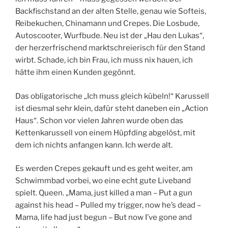
Backfischstand an der alten Stelle, genau wie Softeis,
Reibekuchen, Chinamann und Crepes. Die Losbude,
Autoscooter, Wurfbude. Neu ist der „Hau den Lukas“,
der herzerfrischend marktschreierisch für den Stand
wirbt. Schade, ich bin Frau, ich muss nix hauen, ich
hätte ihm einen Kunden gegönnt.
Das obligatorische „Ich muss gleich kübeln!“ Karussell
ist diesmal sehr klein, dafür steht daneben ein „Action
Haus“. Schon vor vielen Jahren wurde oben das
Kettenkarussell von einem Hüpfding abgelöst, mit
dem ich nichts anfangen kann. Ich werde alt.
Es werden Crepes gekauft und es geht weiter, am
Schwimmbad vorbei, wo eine echt gute Liveband
spielt. Queen. „Mama, just killed a man – Put a gun
against his head – Pulled my trigger, now he’s dead –
Mama, life had just begun – But now I’ve gone and