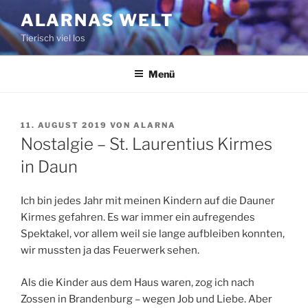
Zum
ALARNAS WELT
Inhalt
Tierisch viel los
springen
Menü
VERÖFFENTLICHT
11. AUGUST 2019
VON
ALARNA
AM
Nostalgie – St. Laurentius Kirmes
in Daun
Ich bin jedes Jahr mit meinen Kindern auf die Dauner
Kirmes gefahren. Es war immer ein aufregendes
Spektakel, vor allem weil sie lange aufbleiben konnten,
wir mussten ja das Feuerwerk sehen.
Als die Kinder aus dem Haus waren, zog ich nach
Zossen in Brandenburg – wegen Job und Liebe. Aber