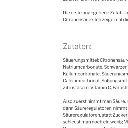
Die erste angegebene Zutat – a
Citronensäure. Ich zeige mal 
Zutaten:
Säuerungsmittel: Citronensäure
Natriumcarbonate, Schwarzer T
Kaliumcarbonate, Säuerungsmit
Calciumcarbonat, Süßungsmitte
Zitrusfasern, Vitamin C, Farbs
Also zuerst nimmt man Säure, 
dann Säureregulatoren, nimmt
Säureregulatoren, statt Zucke
schleust man noch ein wenig Vi