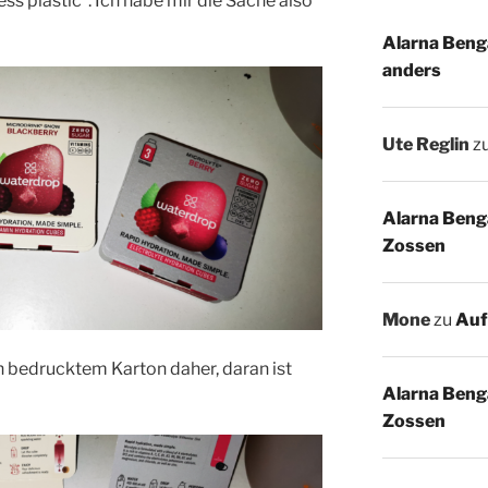
ess plastic“. Ich habe mir die Sache also
Alarna Benga
anders
Ute Reglin
z
Alarna Benga
Zossen
Mone
zu
Auf
 bedrucktem Karton daher, daran ist
Alarna Benga
Zossen