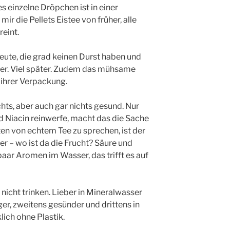
es einzelne Dröpchen ist in einer
ir die Pellets Eistee von früher, alle
eint.
Leute, die grad keinen Durst haben und
ter. Viel später. Zudem das mühsame
ihrer Verpackung.
chts, aber auch gar nichts gesund. Nur
d Niacin reinwerfe, macht das die Sache
ten von echtem Tee zu sprechen, ist der
er – wo ist da die Frucht? Säure und
paar Aromen im Wasser, das trifft es auf
nicht trinken. Lieber in Mineralwasser
liger, zweitens gesünder und drittens in
lich ohne Plastik.