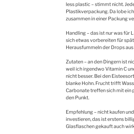
less plastic – stimmt nicht. Jed
Plastikverpackung. Da lobe ich m
zusammen in einer Packung ver
Handling – das ist nur was für 
sich etwas vorbereiten für spä
Herausfummeln der Drops aus 
Zutaten – an den Dingern ist ni
weil ich irgendwo Vitamin C un
nicht besser. Bei den Eisteesor
blanke Hohn. Frucht trifft Wass
Carbonate treffen sich mit ein 
den Punkt.
Empfehlung – nicht kaufen und 
investieren, das ist erstens bil
Glasflaschen gekauft auch wirk