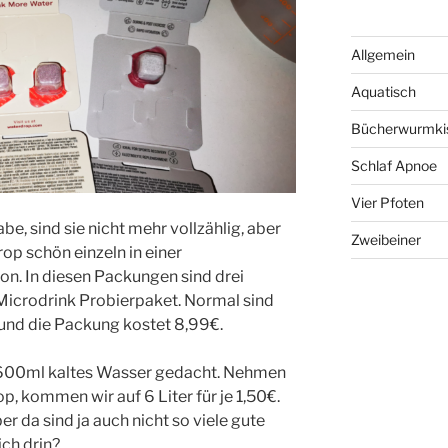
Allgemein
Aquatisch
Bücherwurmki
Schlaf Apnoe
Vier Pfoten
abe, sind sie nicht mehr vollzählig, aber
Zweibeiner
rop schön einzeln in einer
on. In diesen Packungen sind drei
Microdrink Probierpaket. Normal sind
und die Packung kostet 8,99€.
– 600ml kaltes Wasser gedacht. Nehmen
, kommen wir auf 6 Liter für je 1,50€.
er da sind ja auch nicht so viele gute
ich drin?