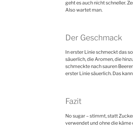
geht es auch nicht schneller. Ze
Also wartet man.
Der Geschmack
In erster Linie schmeckt das s
säuerlich, die Aromen, die hinz
schmeckte nach sauren Beeren 
erster Linie säuerlich. Das kan
Fazit
No sugar – stimmt, statt Zuck
verwendet und ohne die käme d