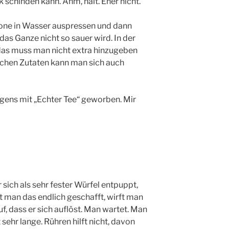
schinden kann. Ähm, halt. Eher nicht.
rone in Wasser auspressen und dann
as Ganze nicht so sauer wird. In der
, das muss man nicht extra hinzugeben
ichen Zutaten kann man sich auch
rigens mit „Echter Tee“ geworben. Mir
sich als sehr fester Würfel entpuppt,
 man das endlich geschafft, wirft man
f, dass er sich auflöst. Man wartet. Man
sehr lange. Rühren hilft nicht, davon