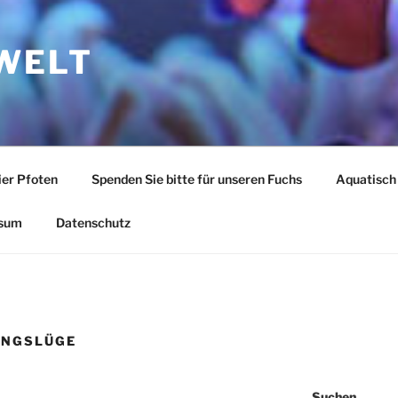
WELT
ier Pfoten
Spenden Sie bitte für unseren Fuchs
Aquatisch
sum
Datenschutz
UNGSLÜGE
Suchen