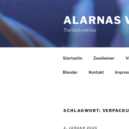
Zum
Inhalt
ALARNAS 
springen
Tierisch viel los
Startseite
Zweibeiner
V
Blender
Kontakt
Impres
SCHLAGWORT:
VERPACK
VERÖFFENTLICHT
4. JANUAR 2025