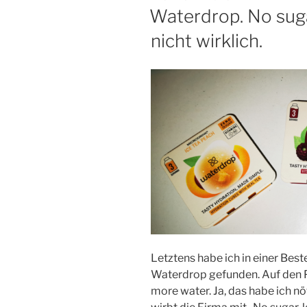
AM
Waterdrop. No sugar
nicht wirklich.
Letztens habe ich in einer Bes
Waterdrop gefunden. Auf den 
more water. Ja, das habe ich nöt