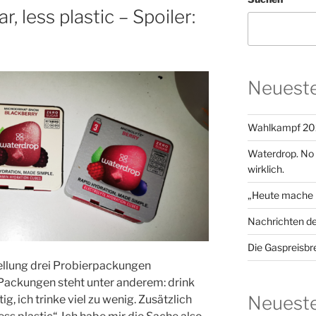
, less plastic – Spoiler:
Neueste
Wahlkampf 20
Waterdrop. No su
wirklich.
„Heute mache i
Nachrichten d
Die Gaspreisbr
tellung drei Probierpackungen
Packungen steht unter anderem: drink
Neuest
ig, ich trinke viel zu wenig. Zusätzlich