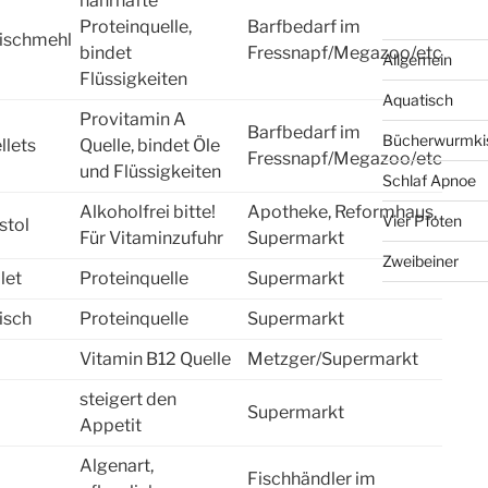
nahrhafte
Proteinquelle,
Barfbedarf im
ischmehl
bindet
Fressnapf/Megazoo/etc
Allgemein
Flüssigkeiten
Aquatisch
Provitamin A
Barfbedarf im
Bücherwurmki
llets
Quelle, bindet Öle
Fressnapf/Megazoo/etc
und Flüssigkeiten
Schlaf Apnoe
Alkoholfrei bitte!
Apotheke, Reformhaus,
Vier Pfoten
stol
Für Vitaminzufuhr
Supermarkt
Zweibeiner
let
Proteinquelle
Supermarkt
isch
Proteinquelle
Supermarkt
Vitamin B12 Quelle
Metzger/Supermarkt
steigert den
Supermarkt
Appetit
Algenart,
Fischhändler im