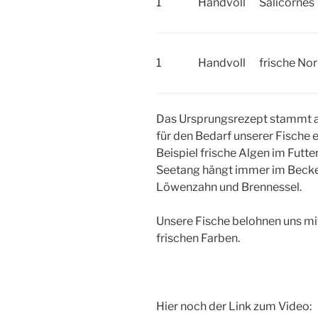
1
Handvoll
Salicornes
1
Handvoll
frische No
Das Ursprungsrezept stammt aus
für den Bedarf unserer Fische
Beispiel frische Algen im Futter
Seetang hängt immer im Becken
Löwenzahn und Brennessel.
Unsere Fische belohnen uns mit
frischen Farben.
Hier noch der Link zum Video: