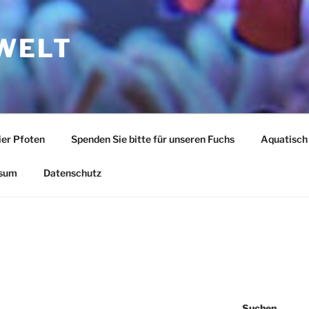
WELT
ier Pfoten
Spenden Sie bitte für unseren Fuchs
Aquatisch
sum
Datenschutz
Suchen