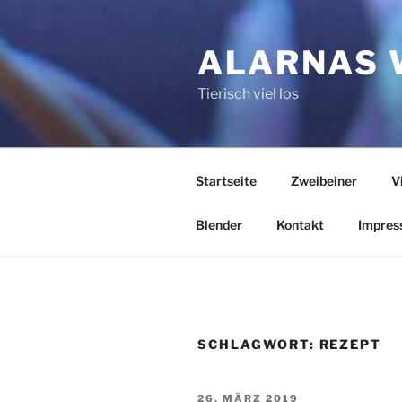
Zum
Inhalt
ALARNAS 
springen
Tierisch viel los
Startseite
Zweibeiner
V
Blender
Kontakt
Impres
SCHLAGWORT:
REZEPT
VERÖFFENTLICHT
26. MÄRZ 2019