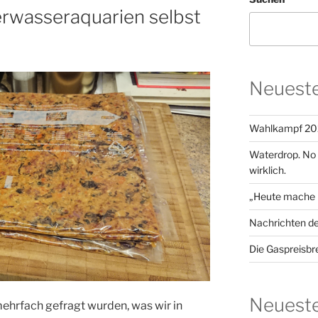
erwasseraquarien selbst
Neueste
Wahlkampf 20
Waterdrop. No su
wirklich.
„Heute mache i
Nachrichten d
Die Gaspreisbr
Neuest
hrfach gefragt wurden, was wir in