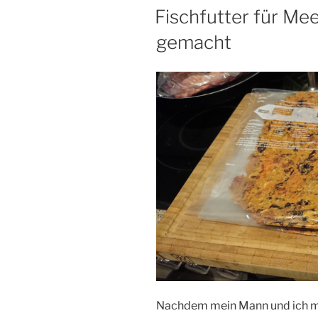
AM
Fischfutter für Me
gemacht
Nachdem mein Mann und ich me