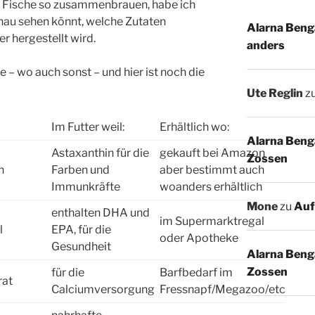
e Fische so zusammenbrauen, habe ich
genau sehen könnt, welche Zutaten
Alarna Benga
er hergestellt wird.
anders
e – wo auch sonst – und hier ist noch die
Ute Reglin
z
Im Futter weil:
Erhältlich wo:
Alarna Benga
Astaxanthin für die
gekauft bei Amazon
Zossen
n
Farben und
aber bestimmt auch
Immunkräfte
woanders erhältlich
Mone
zu
Auf
enthalten DHA und
im Supermarktregal
l
EPA, für die
oder Apotheke
Gesundheit
Alarna Benga
Zossen
für die
Barfbedarf im
rat
Calciumversorgung
Fressnapf/Megazoo/etc