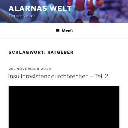
Zum
ALARNAS WELT
Inhalt
Tierisch viel los
springen
Menü
SCHLAGWORT:
RATGEBER
VERÖFFENTLICHT
29. NOVEMBER 2019
AM
Insulinresistenz durchbrechen – Teil 2