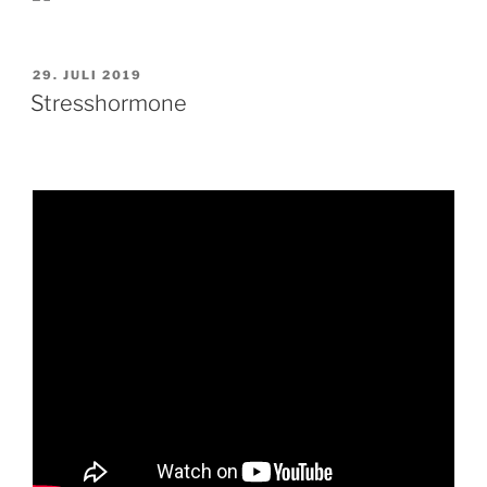
VERÖFFENTLICHT
29. JULI 2019
AM
Stresshormone