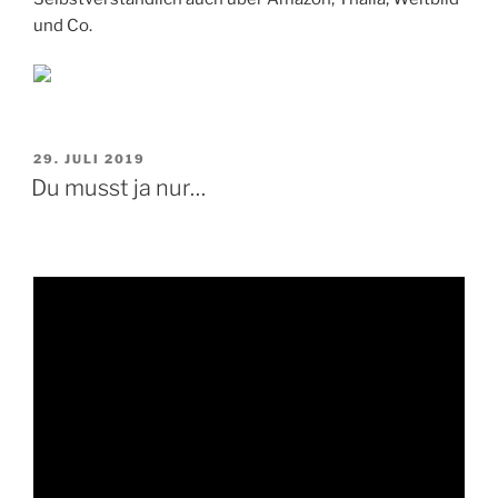
und Co.
VERÖFFENTLICHT
29. JULI 2019
AM
Du musst ja nur…