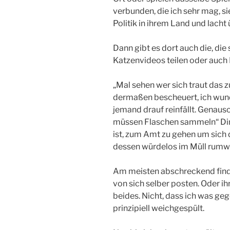
verbunden, die ich sehr mag, sie
Politik in ihrem Land und lacht 
Dann gibt es dort auch die, di
Katzenvideos teilen oder auch 
„Mal sehen wer sich traut das zu
dermaßen bescheuert, ich wun
jemand drauf reinfällt. Genaus
müssen Flaschen sammeln“ Dinge
ist, zum Amt zu gehen um sich 
dessen würdelos im Müll rumwüh
Am meisten abschreckend finde 
von sich selber posten. Oder i
beides. Nicht, dass ich was ge
prinzipiell weichgespült.