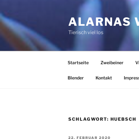
Zum
Inhalt
ALARNAS 
springen
Tierisch viel los
Startseite
Zweibeiner
V
Blender
Kontakt
Impres
SCHLAGWORT:
HUEBSCH
VERÖFFENTLICHT
22. FEBRUAR 2020