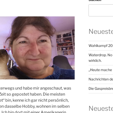
Neueste
Wahlkampf 20
Waterdrop. No su
wirklich.
„Heute mache i
Nachrichten d
nterwegs und habe mir angeschaut, was
Die Gaspreisbr
 Zeit so gepostet haben. Die meisten
t“ bin, kenne ich gar nicht persönlich,
ben dasselbe Hobby, wohnen im selben
Neuest
. Ich bin dort mit einer Amerikanerin