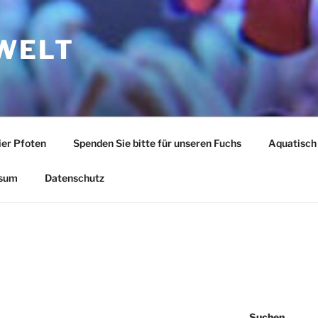
WELT
ier Pfoten
Spenden Sie bitte für unseren Fuchs
Aquatisch
sum
Datenschutz
Suchen