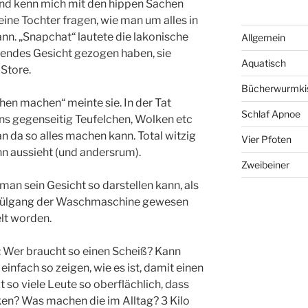
 und kenn mich mit den hippen Sachen
eine Tochter fragen, wie man um alles in
nn. „Snapchat“ lautete die lakonische
Allgemein
gendes Gesicht gezogen haben, sie
Aquatisch
 Store.
Bücherwurmki
en machen“ meinte sie. In der Tat
Schlaf Apnoe
ns gegenseitig Teufelchen, Wolken etc
n da so alles machen kann. Total witzig
Vier Pfoten
n aussieht (und andersrum).
Zweibeiner
 man sein Gesicht so darstellen kann, als
pülgang der Waschmaschine gewesen
lt worden.
e: Wer braucht so einen Scheiß? Kann
einfach so zeigen, wie es ist, damit einen
 so viele Leute so oberflächlich, dass
ken? Was machen die im Alltag? 3 Kilo