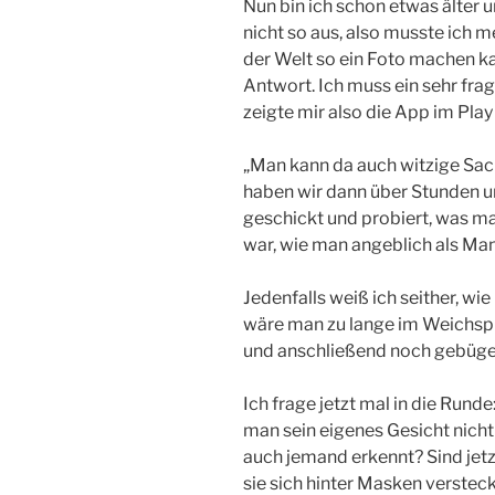
Nun bin ich schon etwas älter
nicht so aus, also musste ich m
der Welt so ein Foto machen ka
Antwort. Ich muss ein sehr fra
zeigte mir also die App im Play
„Man kann da auch witzige Sach
haben wir dann über Stunden u
geschickt und probiert, was ma
war, wie man angeblich als Man
Jedenfalls weiß ich seither, wie
wäre man zu lange im Weichs
und anschließend noch gebüge
Ich frage jetzt mal in die Rund
man sein eigenes Gesicht nicht 
auch jemand erkennt? Sind jetzt
sie sich hinter Masken verstec