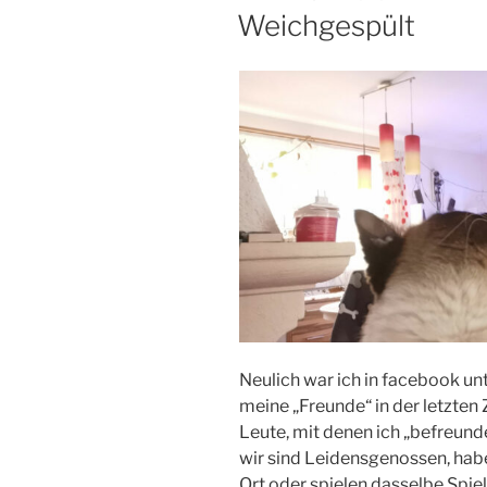
AM
Weichgespült
Neulich war ich in facebook u
meine „Freunde“ in der letzten
Leute, mit denen ich „befreunde
wir sind Leidensgenossen, ha
Ort oder spielen dasselbe Spiel