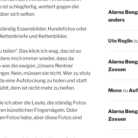
 ist schlagfertig, wettert gegen die
Alarna Benga
über sich selber.
anders
e ständig Essensbilder, Hundefotos oder
Kettenbriefe und Kettenbilder.
Ute Reglin
z
 teilen“. Das klick ich weg, das ist so
dere mich immer wieder, dass da
Alarna Benga
o wie die ewigen „Unsere Rentner
Zossen
r. Nein, müssen sie nicht. Wer zu stolz
da eine Aufstockung zu holen und statt
lt, dem ist nicht mehr zu helfen.
Mone
zu
Auf
ich aber die Leute, die ständig Fotos
hren künstlichen Fingernägeln. Oder
Alarna Benga
gen Fotos habe, aber diese Fotos sind
Zossen