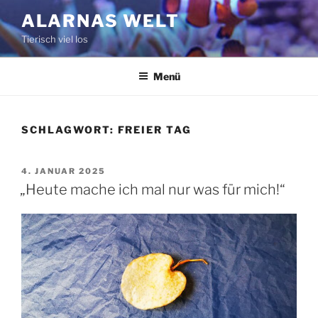
Zum
ALARNAS WELT
Inhalt
Tierisch viel los
springen
Menü
SCHLAGWORT:
FREIER TAG
VERÖFFENTLICHT
4. JANUAR 2025
AM
„Heute mache ich mal nur was für mich!“